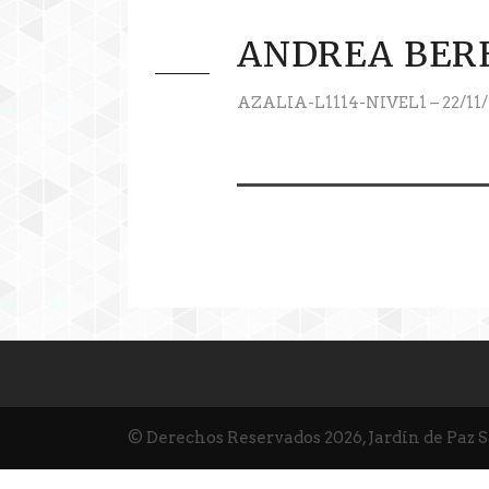
ANDREA BERE
AZALIA-L1114-NIVEL1 – 22/11/
© Derechos Reservados 2026, Jardín de Paz 