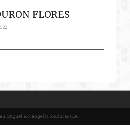
DURON FLORES
022
San Miguel Arcángel | Honduras C.A.