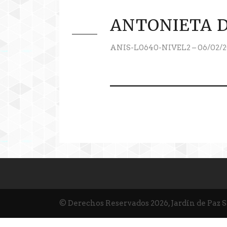
ANTONIETA 
ANIS-L0640-NIVEL2 – 06/02/2
© Derechos Reservados 2026, Jardín de Paz 