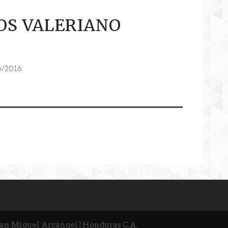
OS VALERIANO
6/2016
San Miguel Arcángel | Honduras C.A.