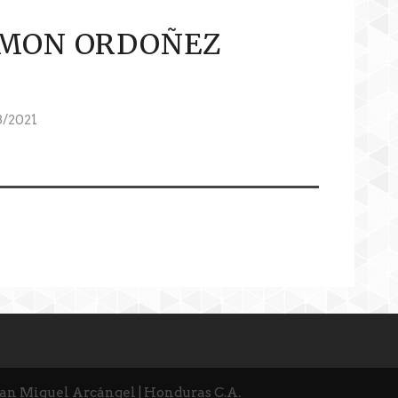
MON ORDOÑEZ
/2021
San Miguel Arcángel | Honduras C.A.