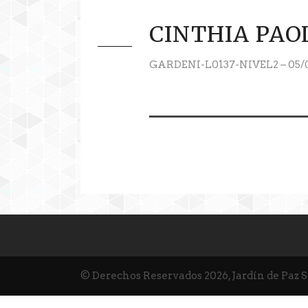
CINTHIA PAO
GARDENI-L0137-NIVEL2 – 05/
© Derechos Reservados 2026, Jardín de Paz 