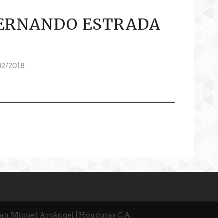
FERNANDO ESTRADA
2/2018
San Miguel Arcángel | Honduras C.A.