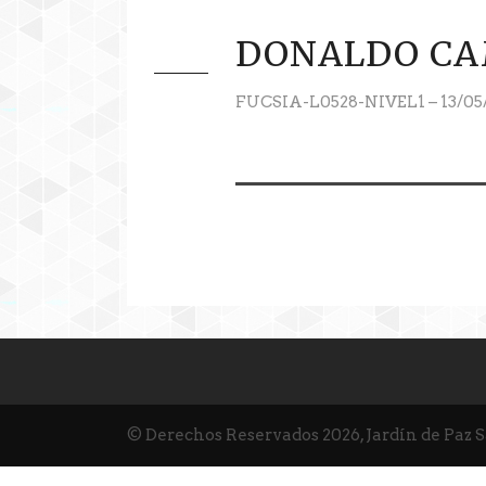
DONALDO CA
FUCSIA-L0528-NIVEL1 – 13/05
© Derechos Reservados 2026, Jardín de Paz 