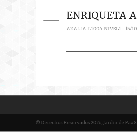
ENRIQUETA 
AZALIA-L1006-NIVEL1 – 15/10
© Derechos Reservados 2026, Jardín de Paz 