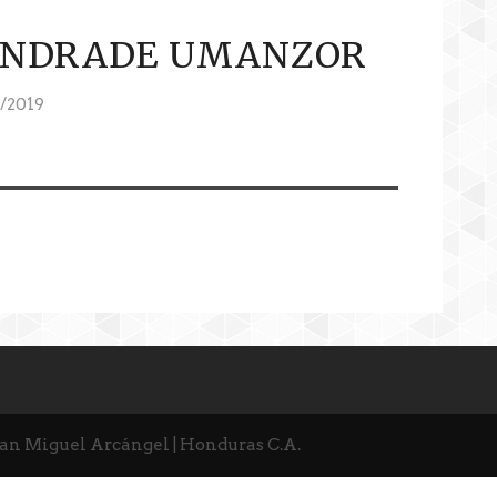
ANDRADE UMANZOR
/2019
San Miguel Arcángel | Honduras C.A.