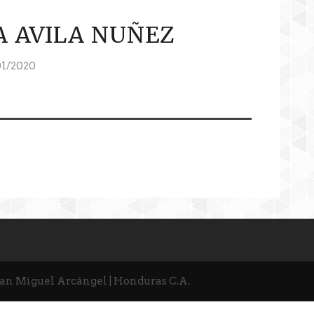
A AVILA NUÑEZ
1/2020
San Miguel Arcángel | Honduras C.A.