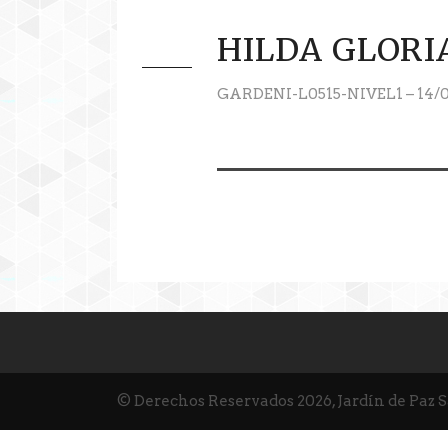
HILDA GLORI
GARDENI-L0515-NIVEL1 – 14/0
© Derechos Reservados 2026, Jardín de Paz 