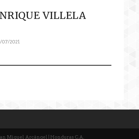
NRIQUE VILLELA
/07/2021
San Miguel Arcángel | Honduras C.A.