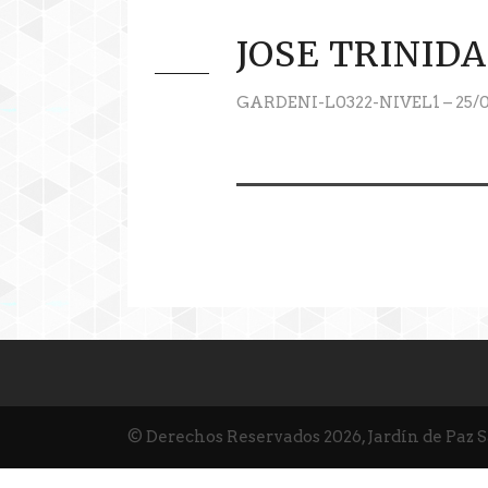
JOSE TRINID
GARDENI-L0322-NIVEL1 – 25/0
© Derechos Reservados 2026, Jardín de Paz 