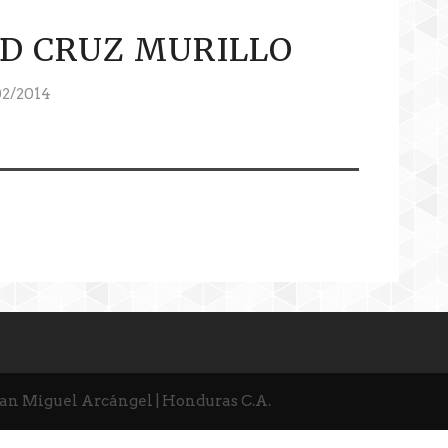
AD CRUZ MURILLO
2/2014
San Miguel Arcángel | Honduras C.A.