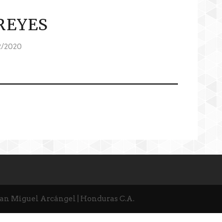
REYES
2/2020
San Miguel Arcángel | Honduras C.A.