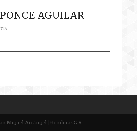
 PONCE AGUILAR
018
San Miguel Arcángel | Honduras C.A.