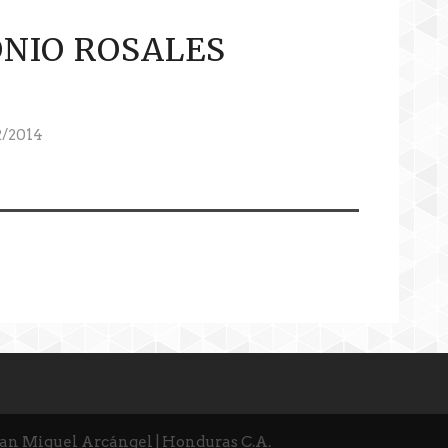
NIO ROSALES
2/2014
San Miguel Arcángel | Honduras C.A.