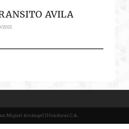
RANSITO AVILA
/2021
San Miguel Arcángel | Honduras C.A.