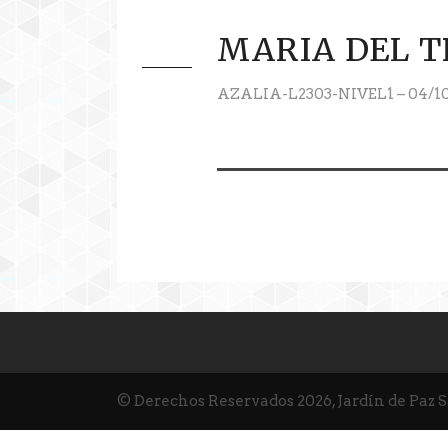
MARIA DEL T
AZALIA-L2303-NIVEL1 – 04/10
© Derechos Reservados 2026, Jardín de Paz 