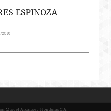
RES ESPINOZA
/2018
San Miguel Arcángel | Honduras C.A.