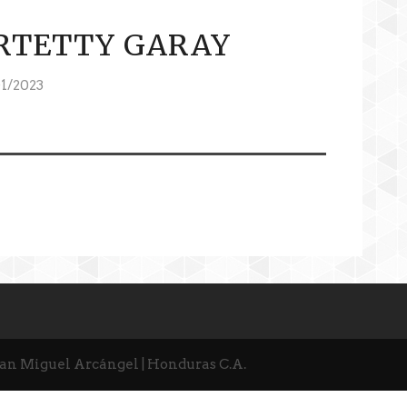
RTETTY GARAY
1/2023
San Miguel Arcángel | Honduras C.A.