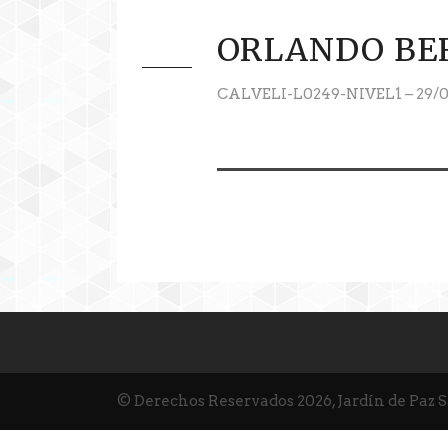
ORLANDO BE
CALVELI-L0249-NIVEL1 – 29/0
© Derechos Reservados 2026, Jardín de Paz 