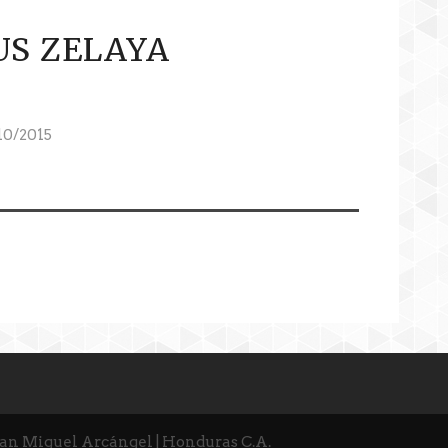
US ZELAYA
0/2015
San Miguel Arcángel | Honduras C.A.