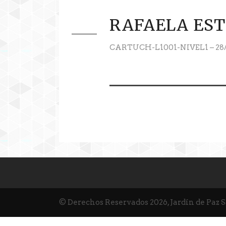
RAFAELA ES
CARTUCH-L1001-NIVEL1 – 28/
© Derechos Reservados 2026, Jardín de Paz 