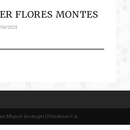
TER FLORES MONTES
06/2021
San Miguel Arcángel | Honduras C.A.