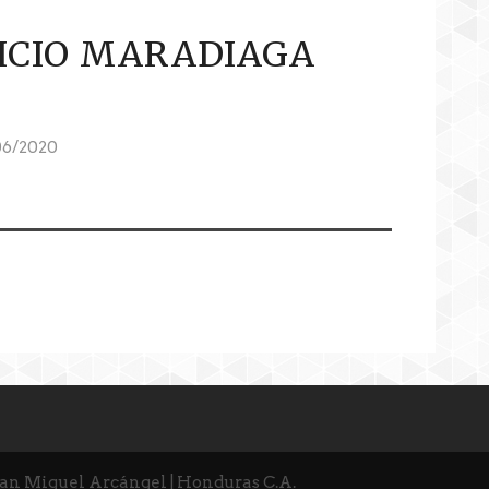
ICIO MARADIAGA
06/2020
San Miguel Arcángel | Honduras C.A.