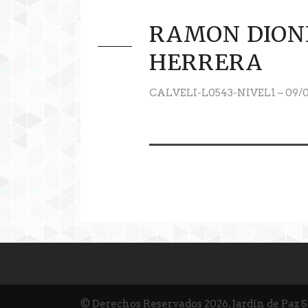
RAMON DION
HERRERA
CALVELI-L0543-NIVEL1 – 09/
© Derechos Reservados 2026, Jardín de Paz 