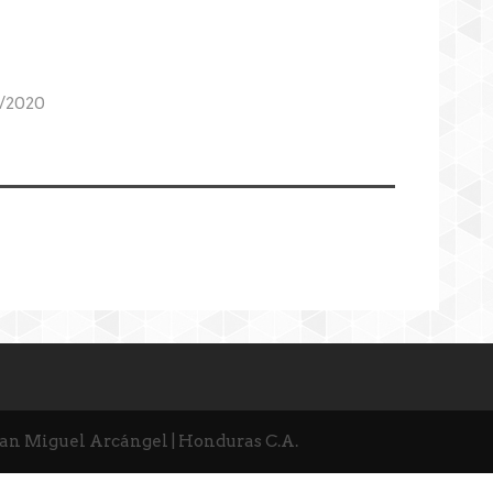
/2020
San Miguel Arcángel | Honduras C.A.