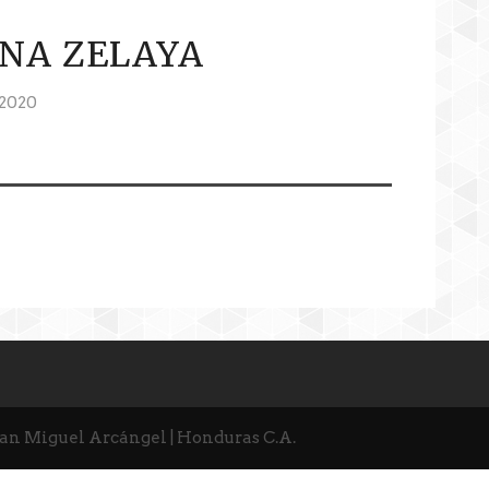
NA ZELAYA
2020
San Miguel Arcángel | Honduras C.A.