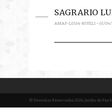
SAGRARIO LU
AMAP-L0164-NIVEL1 – 01/04/
© Derechos Reservados 2026, Jardín de Paz 