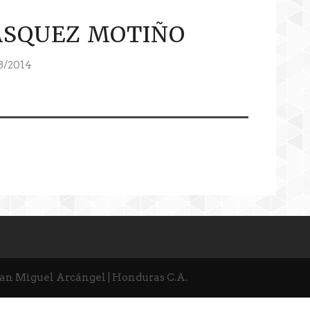
ASQUEZ MOTIÑO
3/2014
San Miguel Arcángel | Honduras C.A.