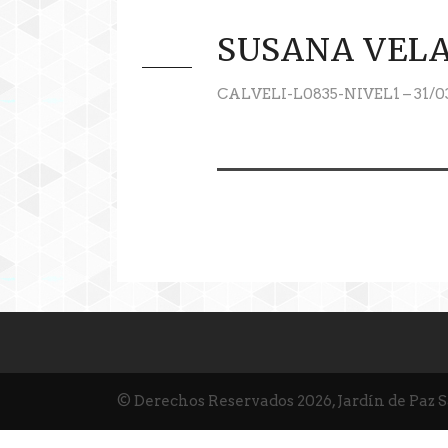
SUSANA VEL
CALVELI-L0835-NIVEL1 – 31/0
© Derechos Reservados 2026, Jardín de Paz 