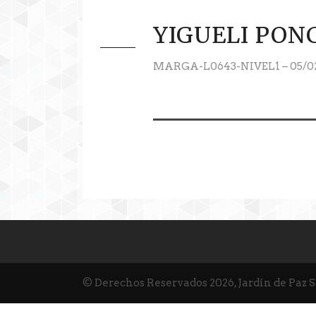
YIGUELI PON
MARGA-L0643-NIVEL1 – 05/02
© Derechos Reservados 2026, Jardín de Paz 