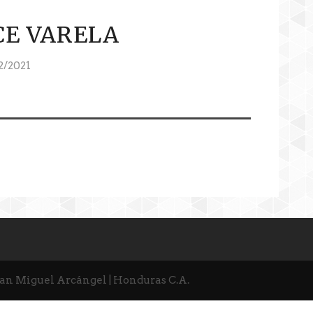
CE VARELA
/2021
San Miguel Arcángel | Honduras C.A.